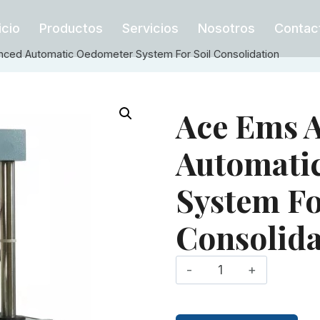
icio
Productos
Servicios
Nosotros
Contac
ced Automatic Oedometer System For Soil Consolidation
Ace Ems 
Automati
System Fo
Consolida
Ace
Ems
Advanced