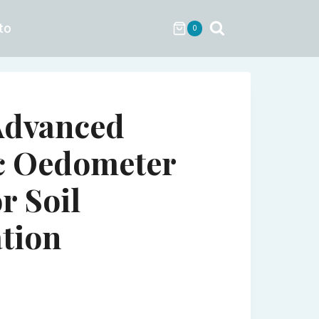
to
0
Advanced
c Oedometer
r Soil
tion