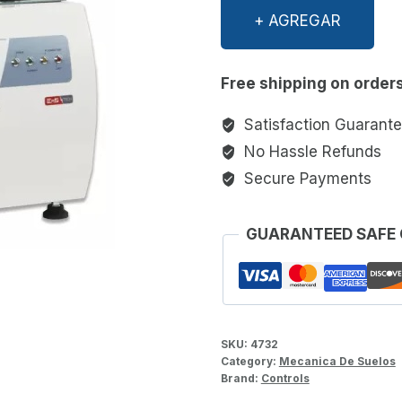
Automatic
+ AGREGAR
Oedometer
System
For
Free shipping on order
Soil
Satisfaction Guarant
Consolidation
quantity
No Hassle Refunds
Secure Payments
GUARANTEED SAFE
SKU:
4732
Category:
Mecanica De Suelos
Brand:
Controls