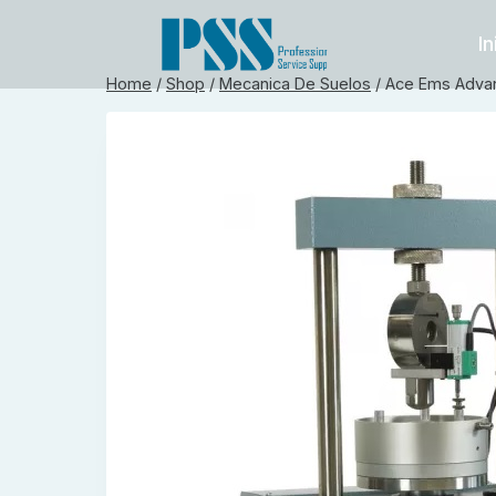
Skip
to
In
content
Home
/
Shop
/
Mecanica De Suelos
/
Ace Ems Advan