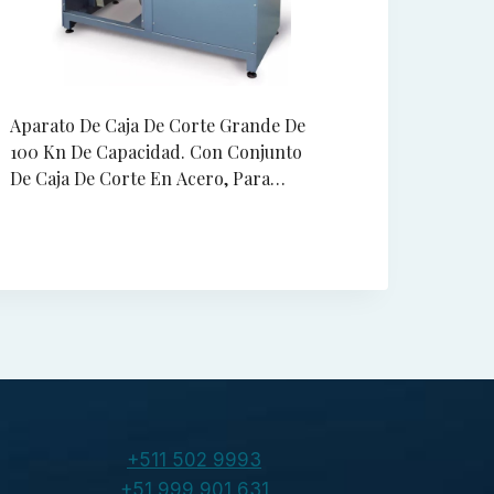
Aparato De Caja De Corte Grande De
100 Kn De Capacidad. Con Conjunto
De Caja De Corte En Acero, Para
Muestra Cuadrada De 300 mm.
+ AGREGAR
230V/50Hz/1Ph.
+511 502 9993
+51 999 901 631