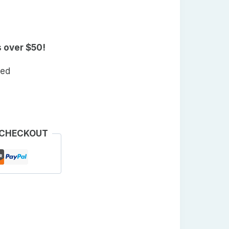
s over $50!
eed
 CHECKOUT